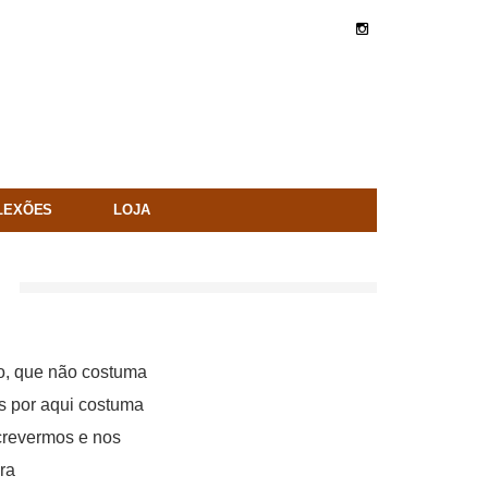
LEXÕES
LOJA
so, que não costuma
s por aqui costuma
crevermos e nos
ra