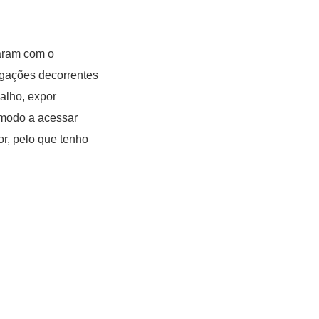
naram com o
tigações decorrentes
alho, expor
 modo a acessar
or, pelo que tenho