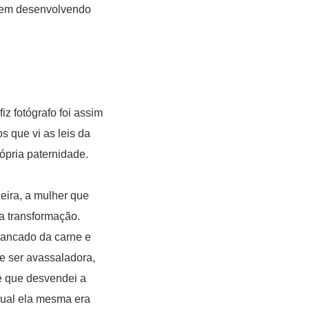
 vem desenvolvendo
z fotógrafo foi assim
s que vi as leis da
ópria paternidade.
ira, a mulher que
a transformação.
rrancado da carne e
e ser avassaladora,
ãe que desvendei a
qual ela mesma era