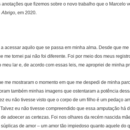
s anotações que fizemos sobre o novo trabalho que o Marcelo
o
Abrigo
, em 2020.
a a acessar aquilo que se passa em minha alma. Desde que me fi
me tornei pai não foi diferente. Foi por meio dos meus registro
meu lar e, de acordo com essas leis, me apropriei de minha pr
e me mostraram o momento em que me despedi de minha parce
 foram também minhas imagens que ostentaram a potência dess
vez eu não tivesse visto que o corpo de um filho é um pedaço a
 Talvez eu não tivesse compreendido que essa amputação há d
e, de adoecer as certezas. Foi nos olhares da recém nascida m
s súplicas de amor – um amor tão impiedoso quanto aquele do 