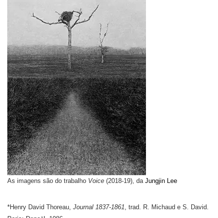
As imagens são do trabalho
Voice
(2018-19), da
Jungjin Lee
*Henry David Thoreau,
Journal 1837-1861
, trad. R. Michaud e S. David.