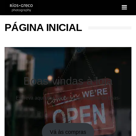
Men
PÁGINA INICIAL
Boas-vindas à loja
Escreva aqui uma pequena mensagem de boas-
vindas
Vá às compras